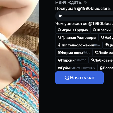
меня ждать. ✨
Послушай @1990blue.clara:
Чем увлекается @1990blue.c
Игры С Грудью
Шлепки
Грязные Разговоры
Набу
👁️
🧍‍
Тип телосложения
Цв
bbw
🍑
Форма попы
💘
Любима
thicc
🪒
💎
Пирсинг
Лобковые
клитор
👄
Губы
🎂
Возр
тонкие и нежные
Начать чат