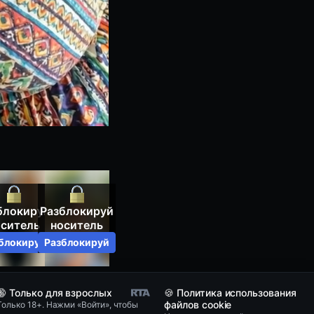
блокируй
Разблокируй
оситель
носитель
блокируй
Разблокируй
🔞 Только для взрослых
🍪 Политика использования
файлов cookie
Только 18+. Нажми «Войти», чтобы