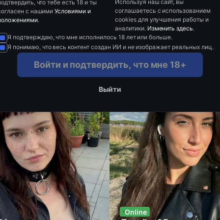
Используя наш сайт, вы
подтвердить, что тебе есть 18 и ты
соглашаетесь с использованием
согласен с нашими
Условиями и
cookies для улучшения работы и
положениями
.
аналитики.
Изменить здесь
.
rt
Я подтверждаю, что мне исполнилось 18 лет или больше.
Я понимаю, что весь контент создан ИИ и не изображает реальных лиц.
Войти и подтвердить, что мне 18+
Выйти
Online