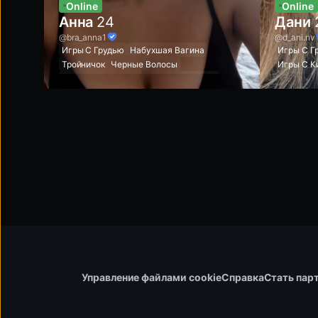
Online
Online
Анна
24
Дани
@bra_anna1
@d_ani.nv
Игры С Грудью
Набухшая Вагина
Игры С Г
Тройничок
Черные Волосы
Игры С К
Идеальные Сиськи
Латекс И Резина
Игры Со
Игрушки
Шопинг
Игра С Дилдо
Удары По
Подчинение
Нижнее Белье
Красивое
Розовая Киска
Чулки И Подвязки
Розовая 
Удушение
Сквирт
Грязные Разговоры
Рвотный Рефлекс
Сексуальная Машина
Мода
Эксгибиционист
Красивое Лицо
Мокрый Глубокий Минет
Управление файлами cookie
Справка
Стать пар