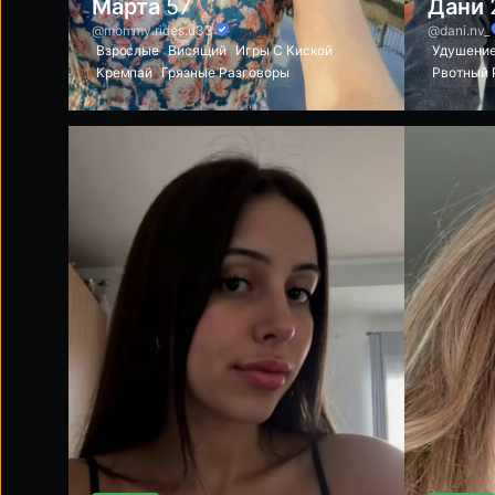
Марта
57
Дани
@mommy.rides.u33
@dani.nv_
Взрослые
Висящий
Игры С Киской
Удушени
Кремпай
Грязные Разговоры
Рвотный 
Сосание Сосков
Фут-Фетиш
Ролевые
Седые Волосы
Миссионерская Поза
Мокрый Г
Эксгибиционист
Милфы
Нижнее Белье
Лизать Я