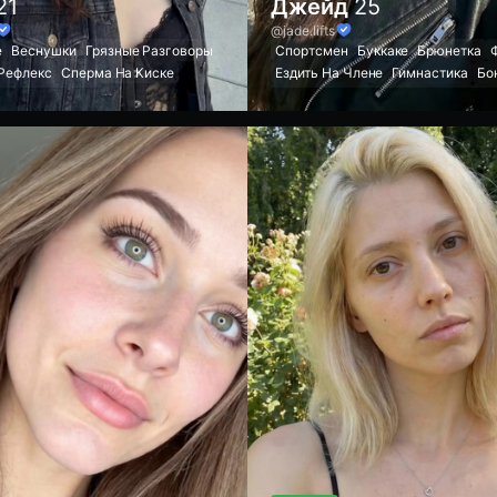
21
Джейд
25
@jade.lifts
е
Веснушки
Грязные Разговоры
Спортсмен
Буккаке
Брюнетка
Рефлекс
Сперма На Киске
Ездить На Члене
Гимнастика
Бо
 Игры
Артовый
Игра С Дилдо
Нижнее Белье
Ск
лубокий Минет
Красивое Лицо
Грязные Разговоры
Рвотный Реф
йца
Игра С Дилдо
Эджинг
Персональный Тренер
Бикини
Сочный Минет
Атлетичное Тело