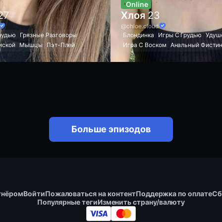
Online
27
Хлоя
23
@chloe.cloud
рудью
Грязные Разговоры
Блондинка
Игры С Грудью
Удуш
иской
Мышцы
Пэт-Плей
Игра С Воском
Анальный Фисти
 Слюной
Facesitting
Гольфы
Грязные Разговоры
Гольфы
 Яйцам
Эксгибиционист
Оральный Кремпай
Ролевые Иг
 Лицо
Латекс И Резина
Двойной Анал
Публичное Обнаж
Киска
Косплей
Horny
Красивое Лицо
Поклонение Ног
Бондаж
Подчинение
Фейсситин
Больше эпизодов
тнёром
Войти
Пожаловаться на контент
Поддержка по оплате
Сб
Изменить страну/валюту
Популярные теги