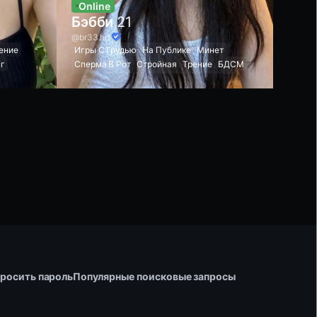
Online
Бэбби
21
@br33.hrt
ение
Игры С Грудью
На Публике
Минет
нг
Сперма В Рот
Стройная
Трение
БДСМ
Каблуки
Черные Волосы
Подчинение
ры
Розовая Киска
Шлепки
ение
Грязные Разговоры
Рвотный Рефлекс
ам
Оральный Кремпай
Эксгибиционист
г
Красивое Лицо
Размахивающий Член
Мокрый Глубокий Минет
Horny
росить пароль
Популярные поисковые запросы