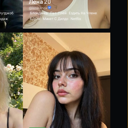
Лена
20
@lena.knox
Футджоб
Блондинка
Пэт-Плей
Ездить На Члене
ндаж
БДСМ
Минет С Дилдо
Netflix
вирт
Рвотный Рефлекс
Бондаж
лекс
Доминирование
Игра С Дилдо
Подчинение
Нижнее Белье
Розовая Киска
Шлепки
Удушение
Игра С Воском
Сосание Сосков
Гольфы
Пирсинг В Носу
Красивое Лицо
Лизать Яйца
Мокрый Глубокий Минет