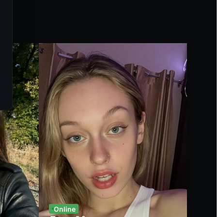
cookie
Основное
Обеспечивает бесперебойную работу сайта.
Предпочтение
Сохраняет ваши настройки для персонализации вашего опыта
Статистика
Помогите нам улучшить сайт, анализируя взаимодействия.
Маркетинг
Включает актуальный контент и специальные предложения.
Узнайте больше в нашей
Политике использования файлов coo
Сохранить выбор
Согласиться со 
Online