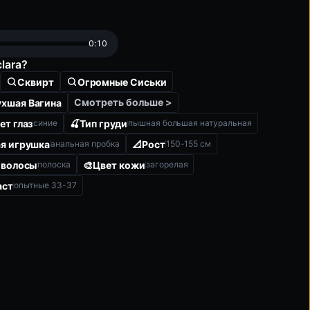
0:10
lara?
Сквирт
Огромные Сиськи
Смотреть больше >
хшая Вагина
ет глаз
🍒
Тип груди
синие
пышная большая натуральная
я игрушка
📐
Рост
анальная пробка
150-155 см
 волосы
🎨
Цвет кожи
полоска
загорелая
аст
опытные 33-37