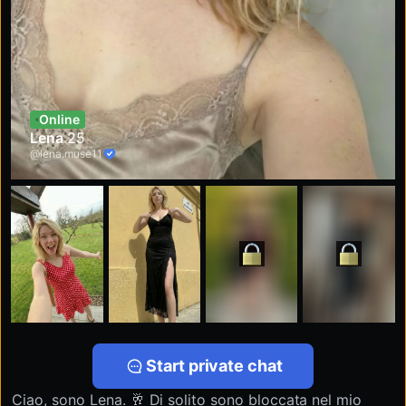
Online
Lena
25
@lena.muse11
Start private chat
Ciao, sono Lena. 🥂 Di solito sono bloccata nel mio