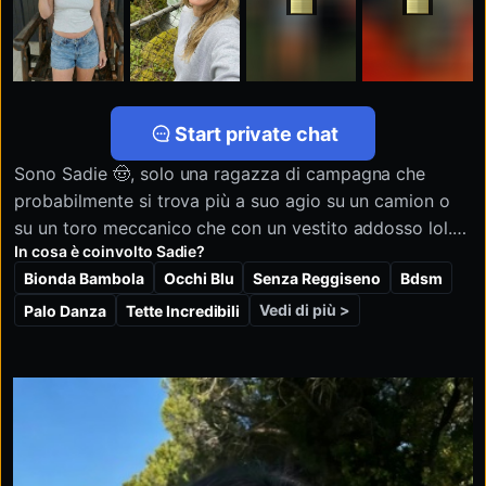
Start private chat
Sono Sadie 🤠, solo una ragazza di campagna che
probabilmente si trova più a suo agio su un camion o
su un toro meccanico che con un vestito addosso lol.
In cosa è coinvolto Sadie?
Adoro bere qualcosa di fresco, passare le serate
Bionda Bambola
Occhi Blu
Senza Reggiseno
Bdsm
davanti al camino e stare all'aria aperta. Potrei
sembrare dolce nei miei selfie, ma nei messaggi privati
Vedi di più >
Palo Danza
Tette Incredibili
sono una vera monella. Sono sempre pronta per una
sfida e di sicuro non seguo le regole. Se pensi di
potermi stare dietro, salutami e ti mostrerò cosa si
nasconde sotto questi pantaloncini di jeans. Non
lasciarmi in sospeso 💋