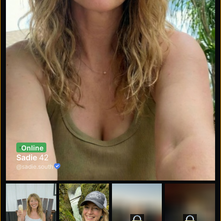
Online
Sadie
42
@sadie.south