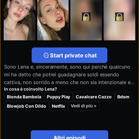
Start private chat
Sono Lena e, sinceramente, sono qui perché qualcuno
mi ha detto che potrei guadagnare soldi essendo
cattiva, non sorrido a meno che non sia intenzionale e
In cosa è coinvolto Lena?
se mi chiedi di girarmi potrei semplicemente
Bionda Bambola
Puppy Play
Cavalcare Cazzo
Bdsm
disconnettermi, mando foto quando ne ho voglia o
quando mi dimentico che dovrei comportarmi in modo
Vedi di più >
Blowjob Con Dildo
Netflix
timido, non chiedermi cosa mi piace : mi piace che mi
si dica cosa fare e poi ignorarlo, se dici "brava
ragazza" troppo in fretta ti risponderò "dimostralo" e
poi sparirò per tre ore, rispondo lentamente ma leggo
Altri episodi