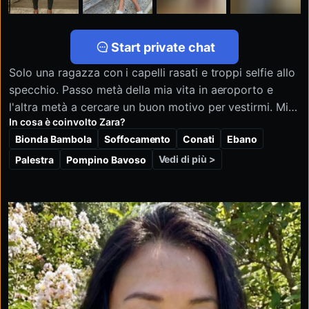
Start private chat
Solo una ragazza con i capelli rasati e troppi selfie allo
specchio. Passo metà della mia vita in aeroporto e
l'altra metà a cercare un buon motivo per vestirmi. Mi
In cosa è coinvolto Zara?
piacciono i voli lunghi, le conversazioni profonde e i
Bionda Bambola
Soffocamento
Conati
Ebano
ragazzi che non si comportano come se fossero in un
film.
Vedi di più >
Palestra
Pompino Bavoso
Onestamente sono qui solo per vedere se qualcuno
riesce davvero a farmi ridere.
Non limitarti a mettere "mi piace" alle mie foto, dì
qualcosa di vero. Sto aspettando. ✨Online adesso.
Vediamo se riesci davvero a sostenere una
conversazione. Non limitarti a mettere un like… dì
qualcosa di interessante 😉