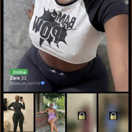
Online
Zara
32
@zara_on_run1112