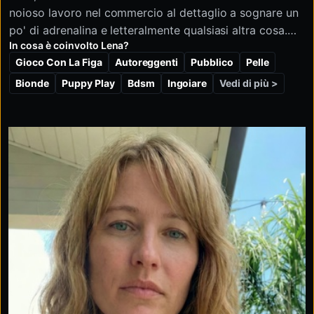
noioso lavoro nel commercio al dettaglio a sognare un
po' di adrenalina e letteralmente qualsiasi altra cosa.
In cosa è coinvolto Lena?
Adoro i vestiti corti, la pelle e che mi venga detto
Gioco Con La Figa
Autoreggenti
Pubblico
Pelle
esattamente cosa fare. Potrei sembrare la ragazza
della porta accanto, ma ti assicuro che sono molto più
Vedi di più >
Bionde
Puppy Play
Bdsm
Ingoiare
divertente dopo due battute (le tue battute da
rimorchio, lol). Non mi piacciono le cose lente (ma… mi
piace la neve), mi piacciono veloci e strane. Prendiamo
un taxi e vediamo dove ci porta… Di solito sono il tipo
da "lieto fine". Smettila di fissarmi e mandami un
messaggio. 💋