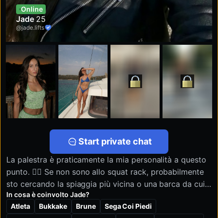
Online
Jade
25
@jade.lifts
Start private chat
La palestra è praticamente la mia personalità a questo
punto. 🏋️‍♀️ Se non sono allo squat rack, probabilmente
sto cercando la spiaggia più vicina o una barca da cui
In cosa è coinvolto Jade?
tuffarmi. Lavoro come personal trainer, quindi sono
Atleta
Bukkake
Brune
Sega Coi Piedi
abituata a essere guardata mentre mi alleno, ma ti