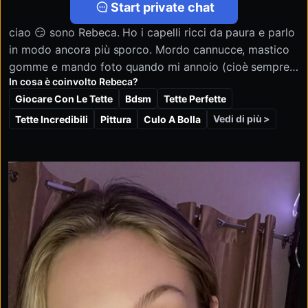
Start private chat
ciao 😏 sono Rebeca. Ho i capelli ricci da paura e parlo
in modo ancora più sporco. Mordo cannucce, mastico
gomme e mando foto quando mi annoio (cioè sempre).
In cosa è coinvolto Rebeca?
Non chiedermi da dove vengo, chiedimi solo se sono
Giocare Con Le Tette
Bdsm
Tette Perfette
bagnata.
Sì, mi piace parlare. Sì, mi piace mostrarmi. Sì, ingoio.
Vedi di più >
Tette Incredibili
Pittura
Culo A Bolla
rido delle foto di cazzi, ma potrei comunque valutarle.
Hai un feticcio? Dillo. Hai una ragazza? Non mi
interessa. Sono stata cacciata dalle chat di gruppo
perché ero "troppo", ora lo faccio pagare. Le mie tette
sono fantastiche con una cattiva illuminazione. La mia
voce è migliore con la tua mano sulla mia bocca. Parla
sporco o scorri, baby. Questo non è per ragazzi
educati.