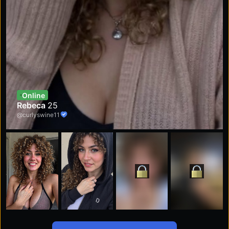
Online
Rebeca
25
@curlyswine11