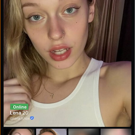
Online
Lena
20
@lena.knox