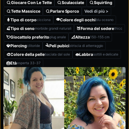
Giocare Con Le Tette
Sculacciate
Squirting
Vedi di più >
Tette Massicce
Parlare Sporco
👁️
🧍‍
Tipo di corpo
Colore degli occhi
cicciona
blu oceano
🍒
Tipo di seno
🍑
Forma del sedere
morbide grandi naturali
thicc
💘
Giocattolo preferito
📐
Altezza
plug anale
150-155 cm
🪒
💎
Piercing
Peli pubici
clitoride
striscia di atterraggio
🎨
Colore della pelle
👄
Labbra
baciata dal sole
sottili e delicate
🎂
Età
esperta 33-37