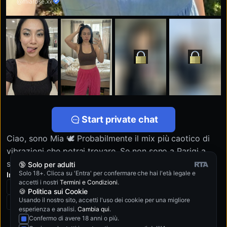
@miarose.xx
Start private chat
Ciao, sono Mia 🕊️ Probabilmente il mix più caotico di
vibrazioni che potrai trovare. Se non sono a Parigi a
scattare foto sfocate, sono a casa a litigare con il mio
🔞 Solo per adulti
Solo 18+. Clicca su 'Entra' per confermare che hai l'età legale e
In cosa è coinvolto Mia?
chihuahua o a cercare il mio lucidalabbra. Sembro
accetti i nostri
Termini e Condizioni
.
Asiatica
Duro
Bdsm
Blowjob Con Dildo
dolce con queste lentiggini, ma in realtà sono una vera
🍪 Politica sui Cookie
Usando il nostro sito, accetti l'uso dei cookie per una migliore
monella e sicuramente non mi piacciono i modi gentili.
Vedi di più >
Soffocamento
Bondage
esperienza e analisi.
Cambia qui
.
Mi piacciono la musica ad alto volume, le notti brave e
Confermo di avere 18 anni o più.
i ragazzi che non hanno paura di prendere il controllo.