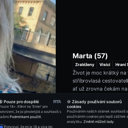
Marta (57)
Zraléženy
Visící
Hraní
Život je moc krátký na
Nohy
Šedé Vlasy
Misio
stříbrovlasá cestovate
ať už zrovna čekám na
mám po ruce svůj Niko
🔞 Pouze pro dospělé
🍪 Zásady používání souborů
hledám někoho, s kým t
cookies
Pouze 18+. Klikni na 'Enter' pro
Používáním našich stránek souhlasíš s
potvrzení, že jsi plnoletý/á a souhlasíš s
dobrodružná a umím bý
používáním cookies pro lepší zážitek 
našimi
Podmínkami použití
.
Jsem tu pro upřímné spo
analytiku.
Změnit můžeš tady
.
Potvrzuji, že mi je 18 a více let.