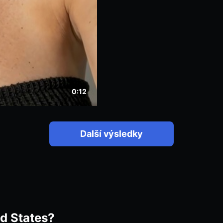
a někoho, kdo zvládne 
Myslíš, že to zvládneš
neohromíš 😉
0:12
Další výsledky
ed States?