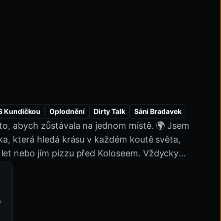
 S Kundičkou
Oplodnění
Dirty Talk
Sání Bradavek
 to, abych zůstávala na jednom místě. 🌍 Jsem
nářská Pozice
Exhibicionista
Milf
Lingerie
lka, která hledá krásu v každém koutě světa,
 let nebo jím pizzu před Koloseem. Vždycky
n, abych zachytila ten správný moment, ale
yhle chvíle budu moct sdílet. Jsem zkušená,
Uprav své preference souborů cooki
t pěkný provokatér, když mě poznáš blíž.
Základní
a
Zajišťují plynulý chod webových stránek.
jení a noční hovory o naší další destinaci.
Preferenční
Uloží tvoje nastavení pro personalizaci zážitku.