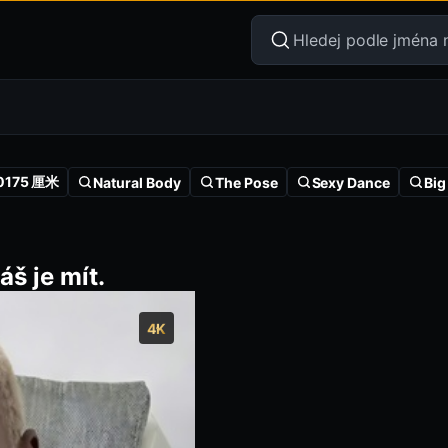
0175 厘米
Natural Body
The Pose
Sexy Dance
Big
áš je mít.
4K