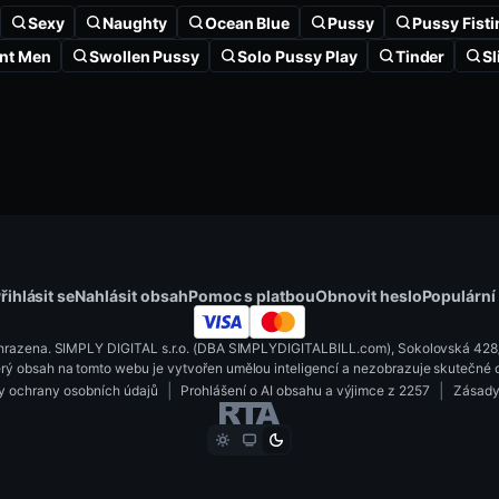
Sexy
Naughty
Ocean Blue
Pussy
Pussy Fisti
nt Men
Swollen Pussy
Solo Pussy Play
Tinder
Sl
řihlásit se
Nahlásit obsah
Pomoc s platbou
Obnovit heslo
Populární
yhrazena. SIMPLY DIGITAL s.r.o. (DBA SIMPLYDIGITALBILL.com), Sokolovská 428/1
rý obsah na tomto webu je vytvořen umělou inteligencí a nezobrazuje skutečné 
|
|
y ochrany osobních údajů
Prohlášení o AI obsahu a výjimce z 2257
Zásady