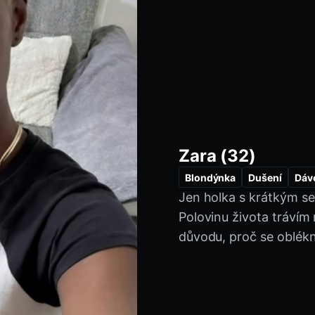
Zara (32)
Blondýnka
Dušení
Dáv
Jen holka s krátkým ses
Neuvěřitelná Prsa
Kulatý
Polovinu života trávím
Stříkání Na Kozy
důvodu, proč se oblékn
rozhovory a kluky, kteří
Upřímně, jsem tu jen pr
rozesmát.