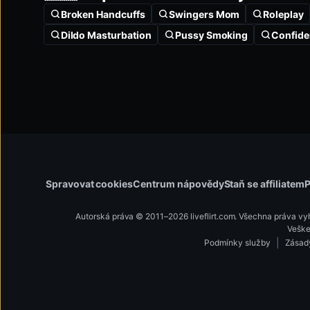
Broken Handcuffs
Swingers Mom
Roleplay
Dildo Masturbation
Pussy Smoking
Confide
Spravovat cookies
Centrum nápovědy
Staň se affiliatem
P
Autorská práva © 2011–2026 liveflirt.com. Všechna práva v
Veške
|
Podmínky služby
Zásad