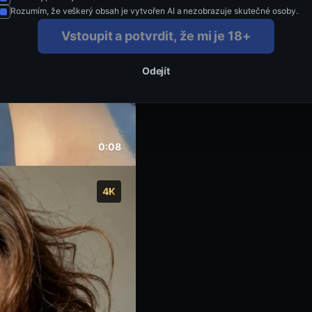
Nestydť se, zkušenost 
Rozumím, že veškerý obsah je vytvořen AI a nezobrazuje skutečné osoby.
Vstoupit a potvrdit, že mi je 18+
Odejít
0:08
4K