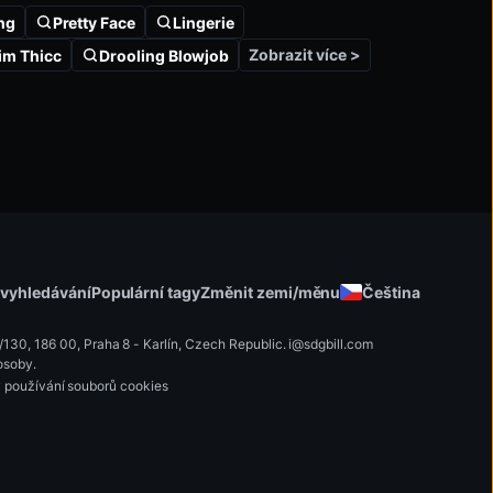
ng
Pretty Face
Lingerie
Zobrazit více >
im Thicc
Drooling Blowjob
Změnit zemi/měnu
Čeština
 vyhledávání
Populární tagy
30, 186 00, Praha 8 - Karlín, Czech Republic
.
i
@
s
d
g
b
ill.
c
o
m
osoby.
 používání souborů cookies