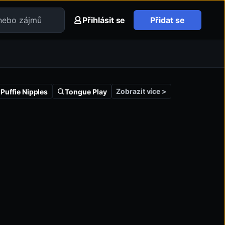
Přihlásit se
Přidat se
Zobrazit více >
 Puffie Nipples
Tongue Play