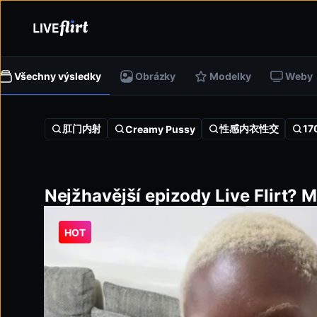
Všechny výsledky
Obrázky
Modelky
Weby
肛门内射
性感内衣性交
17
Creamy Pussy
Nejžhavější epizody Live Flirt? M
HOT