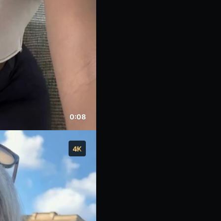
Nestačí jen lajkovat m
✨Právě jsem online. Uv
lajkuj… řekni něco zaj
0:08
4K