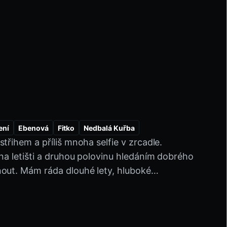
ení
Ebenová
Fitko
Nedbalá Kuřba
třihem a příliš mnoha selfie v zrcadle.
 Zadek
Móda
Bondage
Latex A Guma
 na letišti a druhou polovinu hledáním dobrého
out. Mám ráda dlouhé lety, hluboké
 se nechovají, jako by byli ve filmu.
oto, abych zjistila, jestli mě někdo dokáže