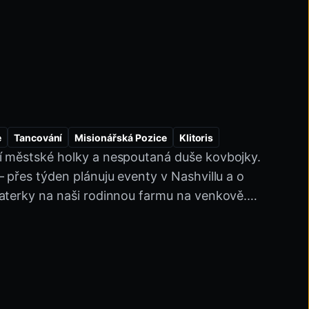
e
Tancování
Misionářská Pozice
Klitoris
í městské holky a nespoutaná duše kovbojky.
 Opačně
Chůze
Kudrnaté
Růžová Kundička
 přes týden plánuju eventy v Nashvillu a o
S Kundičkou
Hraní S Dildem
Dokonalá Přírodní Prsa
aterky na naši rodinnou farmu na venkově.
Venkovská Dívka
Móda
Roztomilá Nevinná Žena
idla jdou stranou a občas se pořádně
 Talk
m smyslu).❤️‍🔥 Miluju cestování, adrenalin,
 ztrácení se v knížkách a tanec, jako kdyby
 milá, pěkně sarkastická a když je ta správná
ukoliv špatnost. Hledám hlavně zábavu, chemii