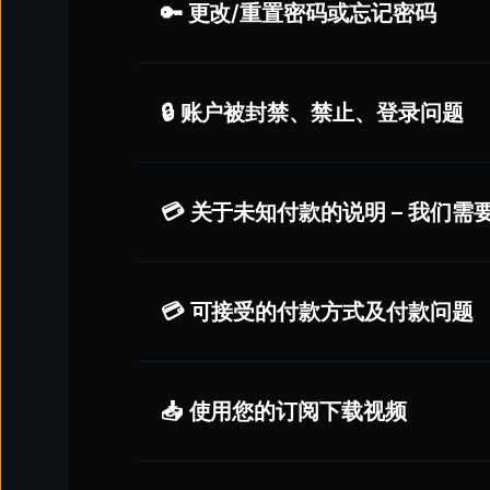
🔑 更改/重置密码或忘记密码
🔒 账户被封禁、禁止、登录问题
点击
“
我的账户
”
——位于页面
右上角
。
在
个人资料
部分，您将看到
更改或重置密码
确认显示的邮箱地址是否正确。
⚠️ 如果您发现
邮箱地址有拼写错误
，
💳 关于未知付款的说明 – 我们需
您正在使用
不同的位置或网络
请告知我们正确的邮箱地址，我们会为
您在使用
VPN
时登录
您在
新设备
或共享连接上登录
滚动到
网站底部
，点击
“
重置密码
”
。
输入
与您账户关联的邮箱地址
。
💳 可接受的付款方式及付款问题
检查您的邮箱收件箱，查收密码重置链接。
可能需要几分钟才能收到。
请务必检查
垃圾邮件、广告邮件或“其
检查与您的账户关联的
邮箱收件箱
。
与您账户关联的电子邮件地址
📥 使用您的订阅下载视频
查找主题为：
"验证您的登录信息"
的邮件
扣款日期
（如您的银行或信用卡账单所示）
信用卡
点击邮件中的
“验证”
按钮
扣款的准确金额
借记卡
请再次检查邮箱
拼写
是否正确。
验证后，您的账户将
立即解封
。
用于付款的信用卡前6位和后4位数字
部分地区支持的银行转账（Pix、PbB 或二
检查垃圾邮件、广告、促销或更新等其他文