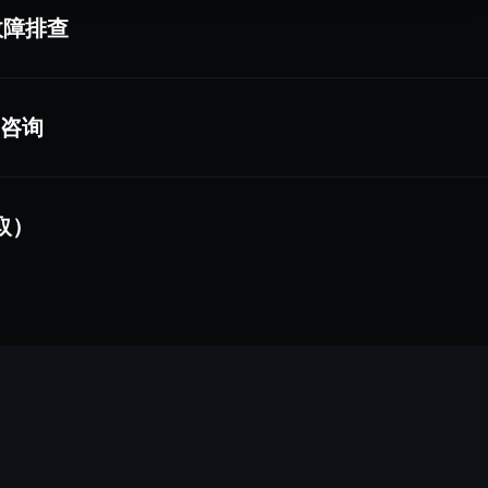
导致您的卡被暂时锁定
的“取消订阅”选项，并按照取消订阅的步骤操作。
故障排查
存
、提取、保存或以其他方式通过您的账户访问，我们无法处理退款。
的咨询
我们不支持将完整动画效果
账户用户名
记本、平板或智能手机）
赚取）
可用，但账户删除完成后您将无法再使用。
efox、Safari）
媒体功能。
ser.com
间
。
所有数据。
安全
响。
频无法加载等）。这有助于我们的技术团队更快地诊断问题。
中永久删除您的数据。
的电视浏览器或内置应用而异。