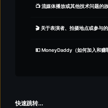
避免多次失败尝试
— 尝试超过4-5次可能
请确保您已登录正确的账号 -
点击邮件底部
完整捆绑套餐
📺 流媒体播放或其他技术问题的
保存偏好后尝试刷新页面，并确保设置已保
标准捆绑套餐价格
右键点击
图片。
在菜单中选择
“图片另存为...”
根据我们的
服务条款
，一旦内容已被观看、下载
选择设备上的保存位置并保存图片。
删除您的账户是
永久性
的，并且
无法撤销
。
🎬 关于表演者、拍摄地点或参与
使用
不同的卡片
单帧静止图像
您将失去对以下内容的访问权限：
在注册过程中使用
不同的电子邮箱地址
作为
您的账户及登录凭证
所有相关内容、活动和历史记录
任何未使用的订阅部分不予退款
。
您使用的是什么设备？（例如：台式机、笔
💵 MoneyDaddy（如何加入和
如果您的订阅仍然有效，它将在
到期日之前
您使用的是什么浏览器？（例如：Chrome、Fir
最新更新、完整内容库和流
whatismybrow
我们内容中出现的演员或女演员
MoneyDaddy
拍摄地点或制作详情
问题发生在什么时候？请提供
日期和大致时
参与任何项目的机会
联系我们
并明确表示您希望删除您的账户及
混合（PPS + 分成）：
尊重所有参与我们制作人员的隐私和
我们将确认您的身份，并确保您了解相关影
剧集长度可能因内容类型或场景而异
请描述您遇到的问题（例如：错误信息、视
分成：
收到您的书面确认后，我们将从我们的系统
部分剧集本身较短，但仍为完整提供
您的账户已被完全删除
我们的平台为
移动设备和电脑
进行了优化。
快速跳转...
所有个人数据已根据
数据保护法规
被移除
4K
电视播放并未正式支持
，实际效果可能因您