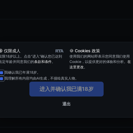
🔞 仅限成人
🍪 Cookies 政策
仅限18岁以上。点击“进入”确认您已达到
使用我们的网站即表示您同意我们使用
或停止接收邮件
法定年龄并同意我们的
条款和条件
。
Cookie，以提供更好的体验和分析。
在
）
这里更改
。
请前往“
我的账户
- 会员 - 管理”，在那里您可以取消订阅。如果您购买
我确认我已年满18岁。
我理解所有内容均由AI生成，不描绘真实人物。
不会停止订阅或取消会员资格。这只是一个已保存的支付方式，您可以移
您的账户
进入并确认我已满18岁
账户
”
按钮。
频——为了获得最佳体验，大屏幕建议使用
4K 或 1080p
，
平板或较慢网络
击
“管理”
按钮打开您的邮件偏好设置。
权限将持续至本周期结束，并且
不会续费
。
退出
载或播放所需时间可能更长。
更新
的选项框。
用于
下一个计费周期
（还会再续费一次）。
R 内容 – 常见问题解答
多20次。请等待并明天再试！
件地址
和您希望使用的
新电子邮件
。
短信验证码或银行页面/应用确认形式出现）
成后通知您。
差额