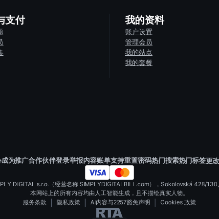
与支付
我的资料
的
屏幕镜像选项
将内容投屏到电视上观看
题
账户设置
部分视频可能仅有较低分辨率
员
管理会员
集
我的站点
efox）
我的套餐
试无痕/隐身模式。
据。
心
成为推广合作伙伴
登录
举报内容
账单支持
重置密码
热门搜索
热门标签
更改
st 等）
IGITAL s.r.o.（经营名称 SIMPLYDIGITALBILL.com），Sokolovská 428/130, 186 0
容
本网站上的所有内容均由人工智能生成，且不描绘真实人物。
验
服务条款
|
隐私政策
|
AI内容与2257豁免声明
|
Cookies 政策
不支持 VR 头显。