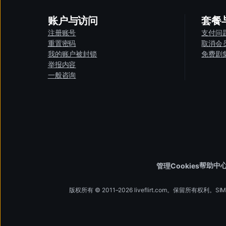
1080p
为了获得更好的体验，我们建议：
720p
在您的
移动设备或电脑
上播放
账户与访问
套餐
540p
使用
AirPlay
、
Chromecast
或类似
注册账号
支付问
并非所有视频都支持 4K。
重置密码
取消会
我的账户被封锁
免费剧
使用最新版本的浏览器（推荐 Chrome 或 Fir
举报内容
确保网络连接稳定（Wi-Fi 或有线）
一般咨询
进入
我的账户
播放时避免使用 VPN 或代理
前往
个性化
如果视频无法加载，请清除浏览器缓存或尝
点击
下载/播放画质
在移动设备上，可尝试切换 Wi-Fi 和移动数
选择
更改画质
在 Wi-Fi 下，也可尝试重启路由器。
从可用选项中进行选择
帮助中
管理Cookies
使用兼容的
VR 头显
（Oculus、Meta Que
版权所有 © 2011–2026 liveflirt.com。保留所有权利。SIMPLY D
访问
xvirtual.com
，浏览
带有 VR 标签的内
按照屏幕上的设置说明操作，以获得最佳体