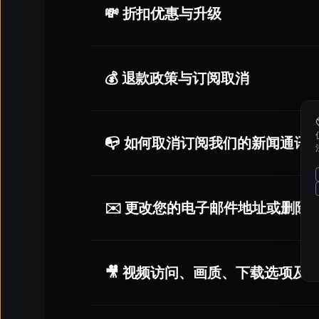
任何参考号或发票ID
（如有）
还是没有收到？请
联系我们
——可能是：
💸 折扣优惠与升级
注册时填写的邮箱有拼写错误
下载您订阅中
任何可用视频
避免使用
VPN
或
代理网络
您为账户使用了
不同的邮箱地址
。
每
24小时最多下载20次
。
不要分享您的账户凭证
在我们的系统中定位您的付款
礼品卡
尽量从
受信任的设备和已知地点
登录
用于订阅的
信用卡前6位和后4位数字
确保您的请求得到安全处理
预付费卡
💰 退款政策与订阅取消
避免在解决您的问题时出现延误
PayPal
加密货币（例如，比特币、以太坊）
1个月
、
3个月
和
6个月
订阅
检查您的
垃圾邮件或垃圾箱
电汇
独家捆绑网站套餐
，享受更多优惠
确保您正在检查正确的邮箱收件箱
Cash App、Venmo 或其他点对点支付平台
核实付款详情
📭 如何取消订阅我们的新闻通讯
请求重置密码——更改密码也会解封账户
前往：
我的账户 → 捆绑套餐及更多
对扣款进行说明（如订阅类型、账单周期等
订阅将在每个计费周期结束时自动续费。
如果仍无法登录，请
联系我们
。
登录
到您的账户（桌面浏览器）。
您可随时通过账户管理您的订阅进行取消。
前往您想保存的视频。
点）。
点击播放器下方的
下载
按钮。
登录
您的账号
请注意，从您的个人资料中删除银行卡，并
✉️ 更改您的电子邮件地址或删除
选择视频质量。
进入账户设置 -
点击顶部导航栏中的
“
我的
续进行。
取消订阅新闻通讯
确保所有卡片信息正确
，包括：
帮助您随着订阅时间的延长
节省更多
我们提供
4K、1080p、720p 和 540p
的视
在
“设置”
部分，找到
“接收更新”
，点
如果在续费日期前
超过2天
取消：您的访问
卡号
以具有竞争力的价格提供
优质内容
观看
。请注意，
分辨率越高，文件越大
，下
取消勾选您不想再接收的
新闻通讯或
如果在续费日期前
少于2天
取消：取消将适
有效期
🎥 视频访问、画质、下载选项及 V
点击
“保存偏好”
以确认您的更改。
CVV（安全码）
达到您的
每日下载上限 - 过去24小时内最
确保您的卡内有足够余额
尝试在
移动设备
上下载
联系
我们的支持团队，提供您的
当前电子邮
如提示，请完成3D安全验证
（可能以弹窗、
验证后，我们会更新您的账户，并在更改完
剩余时间
价格