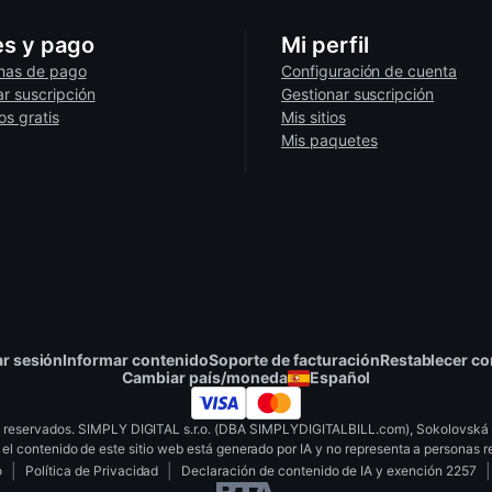
liminados en cumplimiento con las
regulaciones de protección de da
a
dispositivos móviles y ordenadores
.
nte soportada
, y los resultados pueden variar dependiendo del nave
es y pago
Mi perfil
os:
mas de pago
Configuración de cuenta
de escritorio
r suscripción
Gestionar suscripción
es
opciones de duplicación de pantalla
para ver el contenido en tu 
os gratis
Mis sitios
4K.
Mis paquetes
ienda Chrome o Firefox)
et estable (Wi-Fi o cableada)
roducción
eos no cargan o prueba una pestaña de incógnito.
rsa.
ing
ar sesión
Informar contenido
Soporte de facturación
Restablecer c
Cambiar país/moneda
Español
xvirtual.com
s reservados. SIMPLY DIGITAL s.r.o. (DBA SIMPLYDIGITALBILL.com), Sokolovská 4
el contenido de este sitio web está generado por IA y no representa a personas r
|
|
|
o
Política de Privacidad
Declaración de contenido de IA y exención 2257
 Quest, etc.)