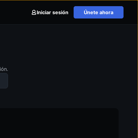
Iniciar sesión
Únete ahora
ión.