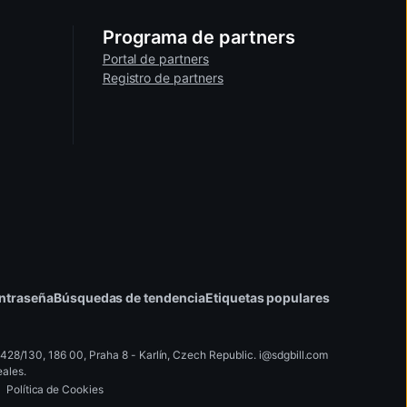
tos
gador de tu TV o apps integradas.
Programa de partners
Portal de partners
Registro de partners
TV
algunos videos pueden estar
ontraseña
Búsquedas de tendencia
Etiquetas populares
28/130, 186 00, Praha 8 - Karlín, Czech Republic
.
i
@
s
d
g
b
ill.
c
o
m
eales.
Política de Cookies